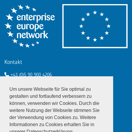
Kontakt
+43 (0)5 90 900 4206
een@wko.at
Um unsere Webseite für Sie optimal zu
Enterprise Europe Network - EU
gestalten und fortlaufend verbessern zu
können, verwenden wir Cookies. Durch die
LinkedIn
Twitter
Youtube
Facebook
weitere Nutzung der Webseite stimmen Sie
der Verwendung von Cookies zu. Weitere
Informationen zu Cookies erhalten Sie in
unserer Datenschutzerklärung.