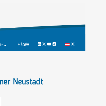
Sprache auswählen
» Login
LinkedIn
Twitter
Youtube
Facebook
DE
kt
ktformular
echpartnerInnen A-Z
ner Neustadt