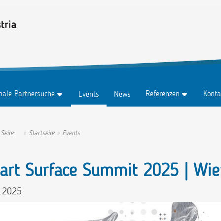
onale Partnersuche
Referenzen
Konta
Events
News
z
Testimonials
Konta
z Abo
Erfolgsgeschichten
Anspr
 Seite:
Startseite
Events
tungen
Ambassadors
art Surface Summit 2025 | Wie
.2025