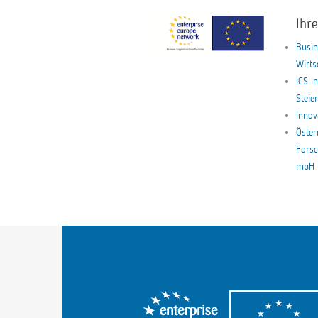
Ihr
Busin
Wirt
ICS I
Stei
Innov
Öster
Forsc
mbH