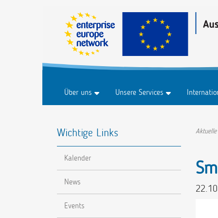
Über uns
Unsere Services
Internati
Historie
Business & Märkte
Marktplat
Wichtige Links
FAQ
Innovation & Technologie
Marktplat
Aktuelle
Forschung & Entwicklung
Veranstal
Kalender
Nachhaltigkeit
Sm
Digitalisierung
News
22.10
Events