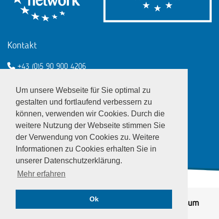
Kontakt
+43 (0)5 90 900 4206
een@wko.at
Um unsere Webseite für Sie optimal zu
Enterprise Europe Network - EU
gestalten und fortlaufend verbessern zu
können, verwenden wir Cookies. Durch die
LinkedIn
Twitter
Youtube
Facebook
weitere Nutzung der Webseite stimmen Sie
der Verwendung von Cookies zu. Weitere
Informationen zu Cookies erhalten Sie in
unserer Datenschutzerklärung.
Mehr erfahren
Ok
© EEN Austria 2026
Datenschutz
|
Impressum