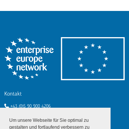
Kontakt
+43 (0)5 90 900 4206
een@wko.at
Um unsere Webseite für Sie optimal zu
Enterprise Europe Network - EU
gestalten und fortlaufend verbessern zu