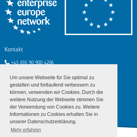
Kontakt
+43 (0)5 90 900 4206
een@wko.at
Um unsere Webseite für Sie optimal zu
Enterprise Europe Network - EU
gestalten und fortlaufend verbessern zu
können, verwenden wir Cookies. Durch die
LinkedIn
Twitter
Youtube
Facebook
weitere Nutzung der Webseite stimmen Sie
der Verwendung von Cookies zu. Weitere
Informationen zu Cookies erhalten Sie in
unserer Datenschutzerklärung.
Mehr erfahren